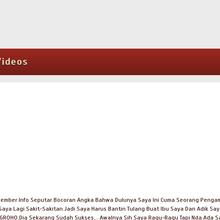
Videos
-Member Info Seputar Bocoran Angka Bahwa Dulunya Saya Ini Cuma Seorang Peng
 Saya Lagi Sakit-Sakitan.Jadi Saya Harus Bantin Tulang Buat Ibu Saya Dan Adik 
GROHO,Dia Sekarang Sudah Sukses,...Awalnya Sih Saya Ragu-Ragu Tapi Nda Ada S