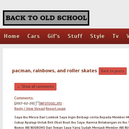
Home
Cars
Gif's
Stuff
Style
Tv
pacman, rainbows, and roller skates
Back to posts
← Show all comments
Comments:
[2017-02-20]
INFOTOGELJITU
:
Reply / View thread
Report spam
Saya Ibu Mesra Dari Lombok Saya Ingin Berbagi cerita Kepada Member
Cukup Apalagi Untuk Beli Obat Buat Ibu Saya, Karena Belakangan ini Ibu
Nomor AKI NUGROHO Dari Teman Saya Yang Sudah Menjadi Member AKI NU