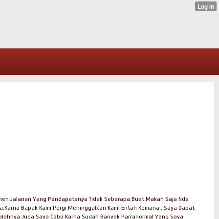
amen Jalanan Yang Pendapatanya Tidak Seberapa,Buat Makan Saja Nda
Saya,Karna Bapak Kami Pergi Meninggalkan Kami Entah Kemana,, Saya Dapat
alahnya Juga Saya Coba Karna Sudah Banyak Parranormal Yang Saya