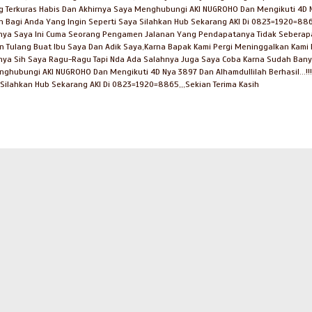
 Terkuras Habis Dan Akhirnya Saya Menghubungi AKI NUGROHO Dan Mengikuti 4D Nya 
n Bagi Anda Yang Ingin Seperti Saya Silahkan Hub Sekarang AKI Di 0823=1920=8865
ya Saya Ini Cuma Seorang Pengamen Jalanan Yang Pendapatanya Tidak Seberapa,B
tin Tulang Buat Ibu Saya Dan Adik Saya,Karna Bapak Kami Pergi Meninggalkan Ka
ya Sih Saya Ragu-Ragu Tapi Nda Ada Salahnya Juga Saya Coba Karna Sudah Banya
hubungi AKI NUGROHO Dan Mengikuti 4D Nya 3897 Dan Alhamdullilah Berhasil...!!! 
Silahkan Hub Sekarang AKI Di 0823=1920=8865,,,Sekian Terima Kasih