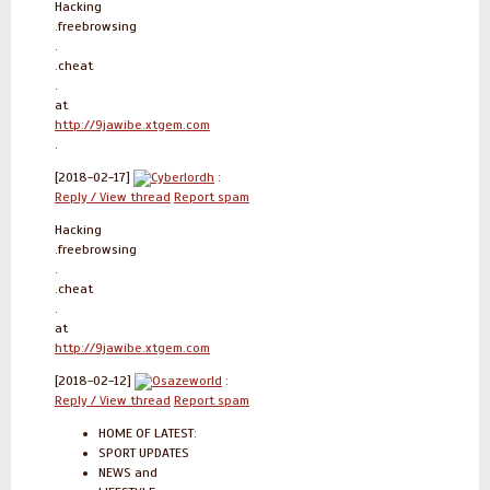
Hacking
.freebrowsing
.
.cheat
.
at
http://9jawibe.xtgem.com
.
[2018-02-17]
Cyberlordh
:
Reply / View thread
Report spam
Hacking
.freebrowsing
.
.cheat
.
at
http://9jawibe.xtgem.com
[2018-02-12]
Osazeworld
:
Reply / View thread
Report spam
HOME OF LATEST:
SPORT UPDATES
NEWS and