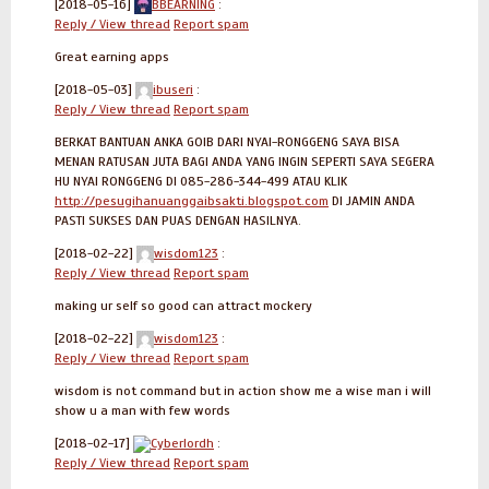
[2018-05-16]
BBEARNING
:
Reply / View thread
Report spam
Great earning apps
[2018-05-03]
ibuseri
:
Reply / View thread
Report spam
BERKAT BANTUAN ANKA GOIB DARI NYAI-RONGGENG SAYA BISA
MENAN RATUSAN JUTA BAGI ANDA YANG INGIN SEPERTI SAYA SEGERA
HU NYAI RONGGENG DI 085-286-344-499 ATAU KLIK
http://pesugihanuanggaibsakti.blogspot.com
DI JAMIN ANDA
PASTI SUKSES DAN PUAS DENGAN HASILNYA.
[2018-02-22]
wisdom123
:
Reply / View thread
Report spam
making ur self so good can attract mockery
[2018-02-22]
wisdom123
:
Reply / View thread
Report spam
wisdom is not command but in action show me a wise man i will
show u a man with few words
[2018-02-17]
Cyberlordh
:
Reply / View thread
Report spam