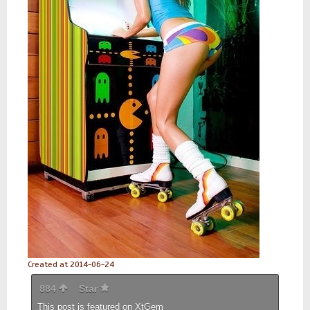
Created at 2014-06-24
884
Star
This post is featured on
XtGem