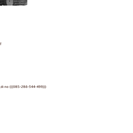
T
,di no (((085-286-344-499)))