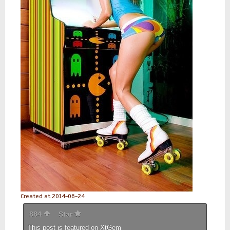
Created at 2014-06-24
884
Star
This post is featured on
XtGem