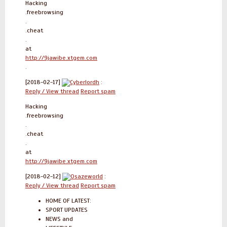
Hacking
.freebrowsing
.
.cheat
.
at
http://9jawibe.xtgem.com
.
[2018-02-17]
Cyberlordh
:
Reply / View thread
Report spam
Hacking
.freebrowsing
.
.cheat
.
at
http://9jawibe.xtgem.com
[2018-02-12]
Osazeworld
:
Reply / View thread
Report spam
HOME OF LATEST:
SPORT UPDATES
NEWS and