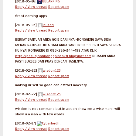
[2018-05-16]
BBEARNING
:
Reply / View thread
Report spam
Great earning apps
[2018-05-03]
ibuseri
:
Reply / View thread
Report spam
BERKAT BANTUAN ANKA GOIB DARI NYAI-RONGGENG SAYA BISA
MENAN RATUSAN JUTA BAGI ANDA YANG INGIN SEPERTI SAYA SEGERA
HU NYAI RONGGENG DI 085-286-344-499 ATAU KLIK
http://pesugihanuanggaibsakti.blogspot.com
DI JAMIN ANDA
PASTI SUKSES DAN PUAS DENGAN HASILNYA.
[2018-02-22]
wisdom123
:
Reply / View thread
Report spam
making ur self so good can attract mockery
[2018-02-22]
wisdom123
:
Reply / View thread
Report spam
wisdom is not command but in action show me a wise man i will
show u a man with few words
[2018-02-17]
Cyberlordh
:
Reply / View thread
Report spam