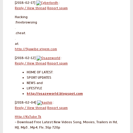
[2018-02-17]
Cyberlordh
:
Reply / View thread
Report spam
Hacking
.freebrowsing
.
.cheat
.
at
http://9jawibe.xtgem.com
[2018-02-12]
Osazeworld
:
Reply / View thread
Report spam
HOME OF LATEST:
SPORT UPDATES
NEWS and
LIFESTYLE
http://osazeworld.blogspot.com
[2018-02-04]
kashiii
:
Reply / View thread
Report spam
Http://KsTube.Tk
- Download Free Latest New Videos Song, Movies, Trailers in Hd,
HQ, Mp3 , Mp4, Flv, 3Gp 720p