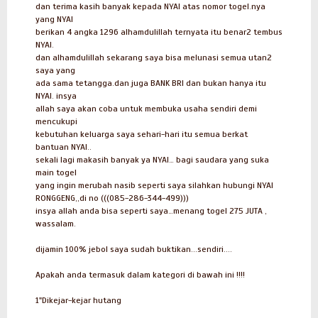
dan terima kasih banyak kepada NYAI atas nomor togel.nya
yang NYAI
berikan 4 angka 1296 alhamdulillah ternyata itu benar2 tembus
NYAI.
dan alhamdulillah sekarang saya bisa melunasi semua utan2
saya yang
ada sama tetangga.dan juga BANK BRI dan bukan hanya itu
NYAI. insya
allah saya akan coba untuk membuka usaha sendiri demi
mencukupi
kebutuhan keluarga saya sehari-hari itu semua berkat
bantuan NYAI..
sekali lagi makasih banyak ya NYAI… bagi saudara yang suka
main togel
yang ingin merubah nasib seperti saya silahkan hubungi NYAI
RONGGENG,,di no (((085-286-344-499)))
insya allah anda bisa seperti saya…menang togel 275 JUTA ,
wassalam.
dijamin 100% jebol saya sudah buktikan...sendiri....
Apakah anda termasuk dalam kategori di bawah ini !!!!
1"Dikejar-kejar hutang