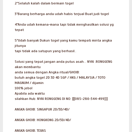
2"Selaluh kalah dalam bermain togel
3"Barang berharga anda udah habis terjual Buat judi togel
4"Anda udah kemana-mana tapi tidak menghasilkan solusi yg
tepat
5"Udah banyak Dukun togel yang kamu tempati minta angka
jitunya
tapi tidak ada satupun yang berhasil..
Solusi yang tepat jangan anda putus asah... NYAI .RONGGENG
akan membantu
anda semua dengan Angka ritual/GHOIB:
butuh angka togel 2D 3D 4D SGP / HKG / MALAYSIA / TOTO
MAGNUM / dijamin
100% jebol
Apabila ada waktu
silahkan Hub: NYAI RONGGENG DI NO: [[[085-286-344-499]]]
ANGKA GHOIB: SINGAPUR 2D/3D/4D/
ANGKA GHOIB: HONGKONG 2D/3D/4D/
ANGKA GHOIB; TEXAS