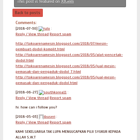
This post is featured on
XtGem
Back to posts
Comments:
[2018-07-30]
rulo
:
Reply / View thread
Report spam
http://tokoarenamesin.blogspot.com/2018/07/mesin-
pembuat-dodol-komplit.html
http://tokoarenamesin.blogspot.com/2018/05/alat-pencetak-
dodol.html
http://tokoarenamesin.blogspot.com/2018/05/jual-mesin-
pemasak-dan-pengaduk-dodol_7.html
http://tokoarenamesin.blogspot.com/2018/05/jual-mesin-
pemasak-dan-pengaduk-dodol.html
[2018-06-27]
southkorea11
:
Reply / View thread
Report spam
hi. how can i follow you?
[2018-05-03]
ibuseri
:
Reply / View thread
Report spam
KAMI SEKELUARGA TAK LUPA MENGUCAPKAN PUJI SYUKUR KEPADA
ALLAH S,W,T