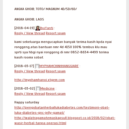
ANGKA GHOIB; TOTO/ MAGNUM 4D/5D/6D/
ANGKA GHOIB; LAOS
[2018-04-19]
IbuYanti
:
Reply / View thread
Report spam
kami sekeluarga mengucapkan banyak terima kasih kpda nyai
ronggeng,atas bantuan nmr 4d 4150 100% tembus klu mau
sprti sya hbgi nyai ronggeng di nmr 0852-8634-4499 terima
kasih roomx sobat
[2018-03-17]
MYPHAMCHINHHANGGIARE
:
Reply / View thread
Report spam
http://myphamhanoi.xtgem.com
[2018-03-02]
Medicine
:
Reply / View thread
Report spam
Happy saturday
http://pengobatanherballukadiabetes.com/testimoni-obat-
luka-diabetes-qnc-jelly-gamat/
http://walatragamatemaskapsull.blogspot.co.id/2018/02/obat-
wasir-herbal-tanpa-operasi.html